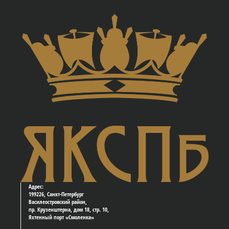
Адрес:
199226, Санкт-Петербург
Василеостровский район,
пр. Крузенштерна, дом 18, стр. 10,
Яхтенный порт «Смоленка»