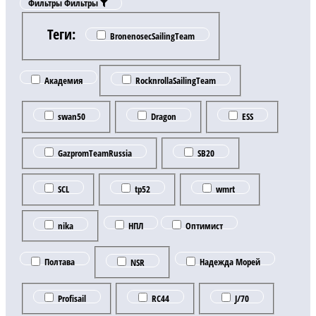
Фильтры
Фильтры
Теги:
BronenosecSailingTeam
Академия
RocknrollaSailingTeam
swan50
Dragon
ESS
GazpromTeamRussia
SB20
SCL
tp52
wmrt
nika
НПЛ
Оптимист
Полтава
NSR
Надежда Морей
Profisail
RC44
J/70