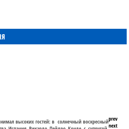
ИЯ
prev
принимал высоких гостей: в солнечный воскресный
next
тва Испания Рикардо Пейдро Конде с супругой.