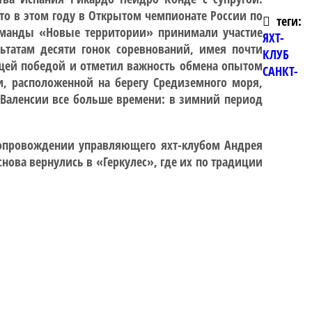
то в этом году в Открытом чемпионате России по
теги:
е команды «Новые территории» принимали участие
ЯХТ-
ьтатам десяти гонок соревнований, имея почти
КЛУБ
ящей победой и отметил важность обмена опытом
САНКТ-
и, расположенной на берегу Средиземного моря,
в Валенсии все больше времени: в зимний период
в сопровождении управляющего яхт-клубом Андрея
нова вернулись в «Геркулес», где их по традиции