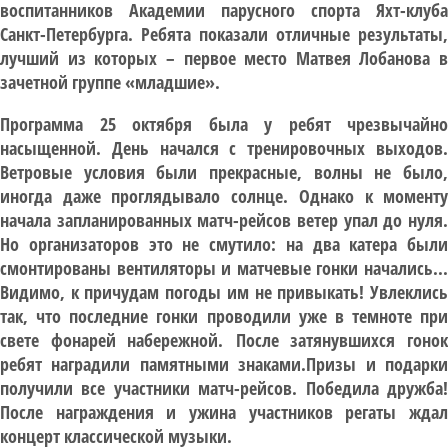
воспитанников Академии парусного спорта Яхт-клуба
Санкт-Петербурга. Ребята показали отличные результаты,
лучший из которых – первое место Матвея Лобанова в
зачетной группе «младшие».
Программа 25 октября была у ребят чрезвычайно
насыщенной. День начался с тренировочных выходов.
Ветровые условия были прекрасные, волны не было,
иногда даже проглядывало солнце. Однако к моменту
начала запланированных матч-рейсов ветер упал до нуля.
Но организаторов это не смутило: на два катера были
смонтированы вентиляторы и матчевые гонки начались...
Видимо, к причудам погоды им не привыкать! Увлеклись
так, что последние гонки проводили уже в темноте при
свете фонарей набережной. После затянувшихся гонок
ребят наградили памятными знаками.Призы и подарки
получили все участники матч-рейсов. Победила дружба!
После награждения и ужина участников регаты ждал
концерт классической музыки.