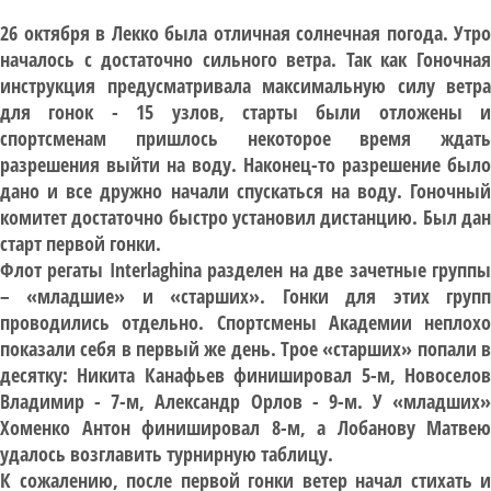
26 октября в Лекко была отличная солнечная погода. Утро
началось с достаточно сильного ветра. Так как Гоночная
инструкция предусматривала максимальную силу ветра
для гонок - 15 узлов, старты были отложены и
спортсменам пришлось некоторое время ждать
разрешения выйти на воду. Наконец-то разрешение было
дано и все дружно начали спускаться на воду. Гоночный
комитет достаточно быстро установил дистанцию. Был дан
старт первой гонки.
Флот регаты Interlaghina разделен на две зачетные группы
– «младшие» и «старших». Гонки для этих групп
проводились отдельно. Спортсмены Академии неплохо
показали себя в первый же день. Трое «старших» попали в
десятку: Никита Канафьев финишировал 5-м, Новоселов
Владимир - 7-м, Александр Орлов - 9-м. У «младших»
Хоменко Антон финишировал 8-м, а Лобанову Матвею
удалось возглавить турнирную таблицу.
К сожалению, после первой гонки ветер начал стихать и