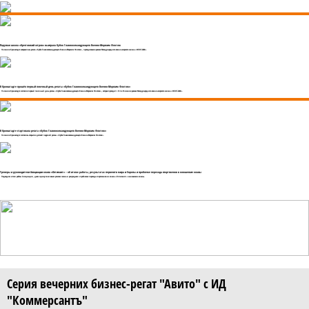
Парусная школа «Крестовский остров» выиграла Кубок Главнокомандующего Военно-Морским Флотом
14 июня в Кронштадте завершилась регата «Кубок Главнокомандующего Военно-Морским Флотом», проходившая в рамках Международного военно-морского салона «ФЛОТ-2026».
В Кронштадте прошёл первый гоночный день регаты «Кубок Главнокомандующего Военно-Морским Флотом»
13 июня в Кронштадте состоялся первый гоночный день регаты «Кубок Главнокомандующего Военно-Морским Флотом», которая проходит с 12 по 14 июня в рамках Международного военно-морского салона «ФЛОТ-2026».
В Кронштадте стартовала регата «Кубок Главнокомандующего Военно-Морским Флотом»
12 июня в Кронштадте состоялось открытие детской парусной регаты «Кубок Главнокомандующего Военно-Морским Флотом».
Тренеры и руководители Ассоциации класса «Оптимист» – об итогах работы, результатах первенств мира и Европы и проблеме перехода спортсменов в юношеские классы
Подводим итоги работы Ассоциации, даем оценку ключевым регатам сезона и рассуждаем о проблемах перехода спортсменов из класса «Оптимист» в юношеские классы.
Серия вечерних бизнес-регат "Авито" с ИД
"Коммерсантъ"