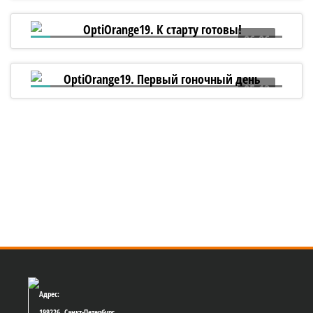
корабль «Полтава»!
06:06
OptiOrange19. К старту готовы!
05:13
OptiOrange19. Первый гоночный день
Адрес:
199226, Санкт-Петербург