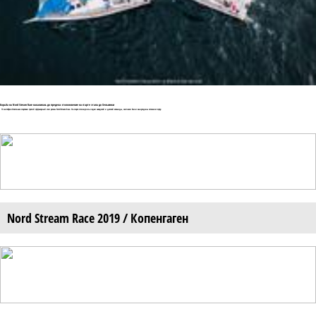
Борьба на Nord Stream Race накалилась до предела: столкновение на старте этапа до Хельсинки
13 сентября в Стокгольме стартовал третий оффшорный этап регаты Nord Stream Race. На старте столкнулись лодки шведской и датской команды, экипажи были вынуждены остаться в порту.
Nord Stream Race 2019 / Копенгаген