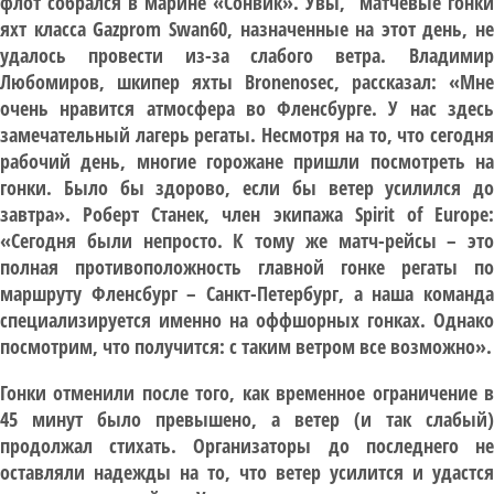
флот собрался в марине «Сонвик». Увы, матчевые гонки
яхт класса Gazprom Swan60, назначенные на этот день, не
удалось провести из-за слабого ветра. Владимир
Любомиров, шкипер яхты Bronenosec, рассказал: «Мне
очень нравится атмосфера во Фленсбурге. У нас здесь
замечательный лагерь регаты. Несмотря на то, что сегодня
рабочий день, многие горожане пришли посмотреть на
гонки. Было бы здорово, если бы ветер усилился до
завтра». Роберт Станек, член экипажа Spirit of Europe:
«Сегодня были непросто. К тому же матч-рейсы – это
полная противоположность главной гонке регаты по
маршруту Фленсбург – Санкт-Петербург, а наша команда
специализируется именно на оффшорных гонках. Однако
посмотрим, что получится: с таким ветром все возможно».
Гонки отменили после того, как временное ограничение в
45 минут было превышено, а ветер (и так слабый)
продолжал стихать. Организаторы до последнего не
оставляли надежды на то, что ветер усилится и удастся