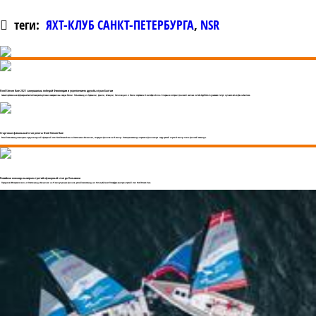
теги:
ЯХТ-КЛУБ САНКТ-ПЕТЕРБУРГА
,
NSR
Nord Stream Race 2021 завершилась победой Финляндии и укреплением дружбы стран Балтии
Самая протяженная оффшорная Балтийская регата успешно завершилась в водах России. Пять команд из Германии, Дании, Швеции, Финляндии и России стартовали 6 сентября в Киле. Впервые в истории финский экипаж из Esbo Segelförening завоевал титул лучшего яхт-клуба на Балтике.
Стартовал финальный этап регаты Nord Stream Race
Российская команда выиграла предпоследний офшорный этап Nord Stream Race из Стокгольма в Хельсинки, опередив финнов на 15 минут. Немецкая команда пересекла финишную черту третьей спустя 12 минут после финской команды.
Российкая команда выиграла третий офшорный этап до Хельсинки
Преодолев 200 морских миль от Стокгольма до Хельсинки на 15 минут раньше финнов, российская команда из Яхт-клуба Санкт-Петербурга выиграла третий этап Nord Stream Race.