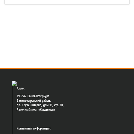
05:13
OptiOrange19. Первый гоночный день
Адрес:
199226, Санкт-Петербург
Василеостровский район,
пр. Крузенштерна, дом 18, стр. 10,
Яхтенный порт «Смоленка»
Контактная информация: