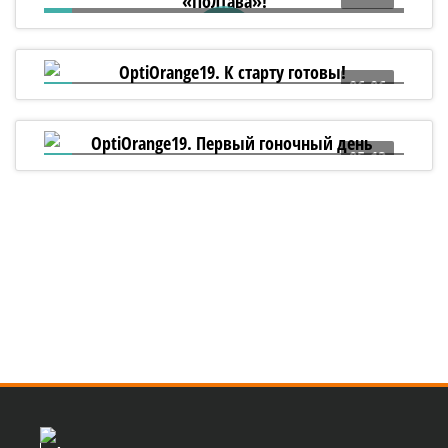
5 лет назад был заложен линейный
корабль «Полтава»!
06:06
OptiOrange19. К старту готовы!
05:13
OptiOrange19. Первый гоночный день