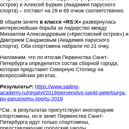
остров) и Алексей Буркин (Академия парусного
спорта) – отстают на 29 и 69 очков соответственно.
В общем зачете
в классе «
RS
:
X
»
развернулась
интереснейшая борьба за лидерство между
Михаилом Александровым («Крестовский остров») и
Дмитрием Сандаковым (Академия парусного
спорта). Оба спортсмена набрали по 21 очку.
Напомним, что по итогам Первенства Санкт-
Петербурга определится состав сборной города,
которая представит Северную Столицу на
всероссийских регатах.
Результаты*:
https://www.sailing-
academy.ru/regatyi/2019/pervenstvo-sankt-peterburga-
po-parusnomu-sportu-2019
*См.: в результатах присутствуют иногородние
спортсмены, но в зачет Первенства Санкт-
Петербурга идут только спортсмены,
представляющие городские школы.