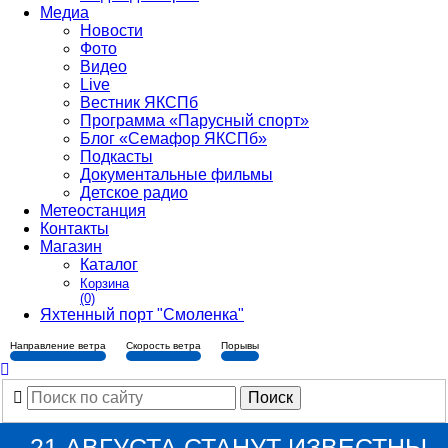
Медиа
Новости
Фото
Видео
Live
Вестник ЯКСПб
Программа «Парусный спорт»
Блог «Семафор ЯКСПб»
Подкасты
Документальные фильмы
Детское радио
Метеостанция
Контакты
Магазин
Каталог
Корзина
(0)
Яхтенный порт "Смоленка"
Направление ветра
Скорость ветра
Порывы
21 АВГУСТА СТАНУТ ИЗВЕСТНЫ