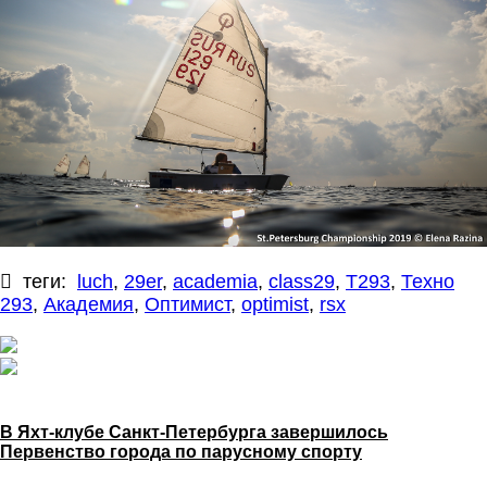
теги:
luch
,
29er
,
academia
,
class29
,
T293
,
Техно
293
,
Академия
,
Оптимист
,
optimist
,
rsx
В Яхт-клубе Санкт-Петербурга завершилось
Первенство города по парусному спорту