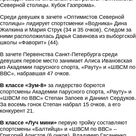
Северной столицы. Кубок Газпрома».
Среди девушек в зачете «Оптимистов Северной
столицы» лидирует спортсменки «Водника» Дина
Жилкина и Мария Струк (34 и 35 очков). Следом за
ними расположилась Дарья Савинова из выборгской
школы «Фаворит» (44).
В зачете Первенства Санкт-Петербурга среди
девушек первое место занимает Алиса Ивановская
из Академии парусного спорта, «Рауту» и «ШВСМ по
ВВС», набравшая 47 очков.
В классе «Зум-8»
за лидерство борются
спортсмены Академии парусного спорта, «Рауту» и
«ШВСМ по ВВС» Степан Запоев и Даниил Сердуков.
За восемь гонок Степан набрал 15 очков, а его
конкурент 21.
В классе «Луч мини»
первую тройку составляют
спортсмены «Балтийца» и «ШВСМ по ВВС» –
Григорий Аристов (6 очков), Владимир Гасаненко