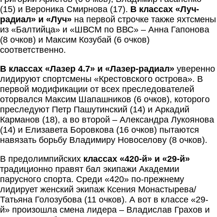
(15) и Вероника Смирнова (17).
В классах «Луч-
радиал» и «Луч»
на первой строчке также яхтсмены
из «Балтийца» и «ШВСМ по ВВС» – Анна Гапонова
(8 очков) и Максим Козубай (6 очков)
соответственно.
В классах «Лазер 4.7» и «Лазер-радиал»
уверенно
лидируют спортсмены «Крестовского острова». В
первой модификации от всех преследователей
оторвался Максим Шапашников (6 очков), которого
преследуют Петр Пашутинский (14) и Аркадий
Карманов (18), а во второй – Александра Лукоянова
(14) и Елизавета Боровкова (16 очков) пытаются
навязать борьбу Владимиру Новоселову (8 очков).
В предолимпийских
классах «420-й» и «29-й»
традиционно правят бал экипажи Академии
парусного спорта. Среди «420» по-прежнему
лидирует женский экипаж Ксения Монастырева/
Татьяна Голозубова (11 очков). А вот в классе «29-
й» произошла смена лидера – Владислав Грахов и