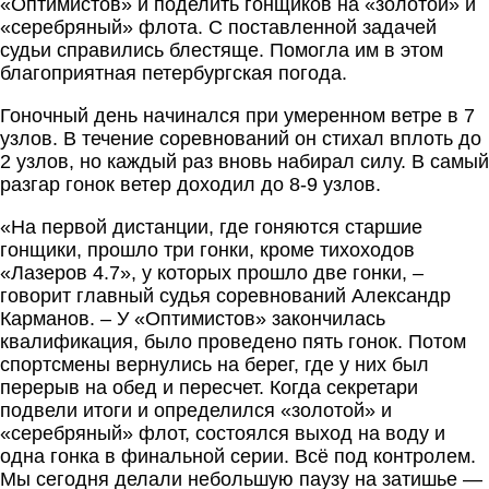
«Оптимистов» и поделить гонщиков на «золотой» и
«серебряный» флота. С поставленной задачей
судьи справились блестяще. Помогла им в этом
благоприятная петербургская погода.
Гоночный день начинался при умеренном ветре в 7
узлов. В течение соревнований он стихал вплоть до
2 узлов, но каждый раз вновь набирал силу. В самый
разгар гонок ветер доходил до 8-9 узлов.
«На первой дистанции, где гоняются старшие
гонщики, прошло три гонки, кроме тихоходов
«Лазеров 4.7», у которых прошло две гонки, –
говорит главный судья соревнований Александр
Карманов. – У «Оптимистов» закончилась
квалификация, было проведено пять гонок. Потом
спортсмены вернулись на берег, где у них был
перерыв на обед и пересчет. Когда секретари
подвели итоги и определился «золотой» и
«серебряный» флот, состоялся выход на воду и
одна гонка в финальной серии. Всё под контролем.
Мы сегодня делали небольшую паузу на затишье —