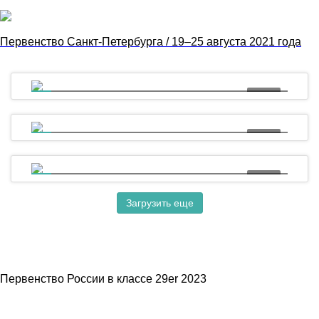
Первенство Санкт-Петербурга / 19–25 августа 2021 года
08:27
OptiOrange19. Второй день - спорт, спорт, спорт!
09:03
OptiOrange19 - 2nd day. More races - more fun!
02:09
Чемпионат Европы в классе RS:X - старт
Загрузить еще
Первенство России в классе 29er 2023