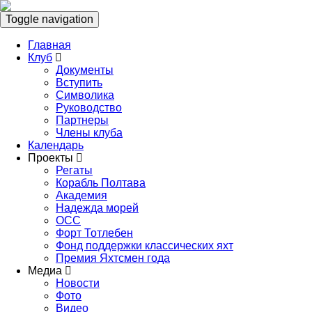
Toggle navigation
Главная
Клуб
Документы
Вступить
Символика
Руководство
Партнеры
Члены клуба
Календарь
Проекты
Регаты
Корабль Полтава
Академия
Надежда морей
ОСС
Форт Тотлебен
Фонд поддержки классических яхт
Премия Яхтсмен года
Медиа
Новости
Фото
Видео