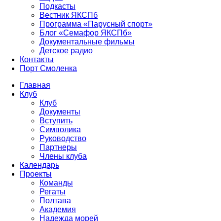
Подкасты
Вестник ЯКСПб
Программа «Парусный спорт»
Блог «Семафор ЯКСПб»
Документальные фильмы
Детское радио
Контакты
Порт Смоленка
Главная
Клуб
Клуб
Документы
Вступить
Символика
Руководство
Партнеры
Члены клуба
Календарь
Проекты
Команды
Регаты
Полтава
Академия
Надежда морей