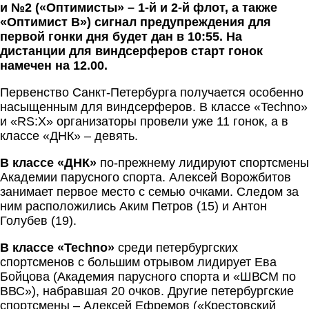
и №2 («Оптимисты» – 1-й и 2-й флот, а также
«Оптимист В») сигнал предупреждения для
первой гонки дня будет дан в 10:55. На
дистанции для виндсерферов старт гонок
намечен на 12.00.
Первенство Санкт-Петербурга получается особенно
насыщенным для виндсерферов. В классе «Techno»
и «RS:X» организаторы провели уже 11 гонок, а в
классе «ДНК» – девять.
В классе «ДНК»
по-прежнему лидируют спортсмены
Академии парусного спорта. Алексей Ворожбитов
занимает первое место с семью очками. Следом за
ним расположились Аким Петров (15) и Антон
Голубев (19).
В классе
«
Techno
»
среди петербургских
спортсменов с большим отрывом лидирует Ева
Бойцова (Академия парусного спорта и «ШВСМ по
ВВС»), набравшая 20 очков. Другие петербургские
спортсмены – Алексей Ефремов («Крестовский