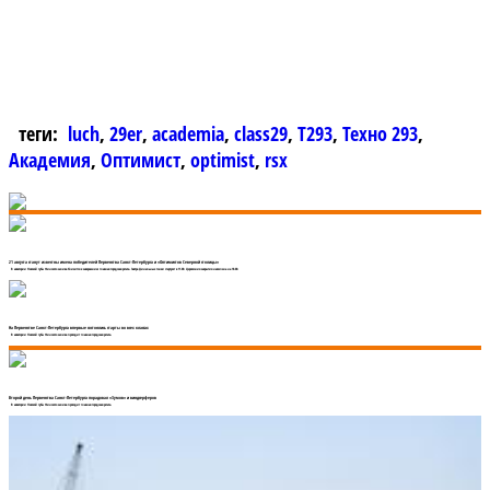
теги:
luch
,
29er
,
academia
,
class29
,
T293
,
Техно 293
,
Академия
,
Оптимист
,
optimist
,
rsx
21 августа станут известны имена победителей Первенства Санкт-Петербурга и «Оптимистов Северной столицы»
В акватории Невской губы Финского залива близится к завершению главная городская регата. Завтра финальные гонки стартуют в 11.00. Церемония закрытия намечена на 18.00.
На Первенстве Санкт-Петербурга впервые состоялись старты во всех классах
В акватории Невской губы Финского залива проходит главная городская регата.
Второй день Первенства Санкт-Петербурга порадовал «Зумов» и виндсерферов
В акватории Невской губы Финского залива проходит главная городская регата.