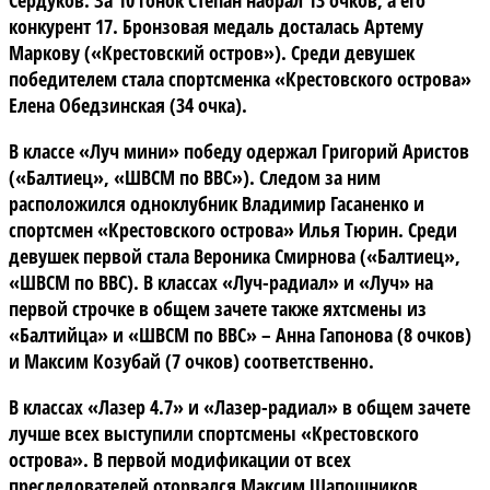
Сердуков. За 10 гонок Степан набрал 13 очков, а его
конкурент 17. Бронзовая медаль досталась Артему
Маркову («Крестовский остров»). Среди девушек
победителем стала спортсменка «Крестовского острова»
Елена Обедзинская (34 очка).
В классе «Луч мини»
победу одержал Григорий Аристов
(«Балтиец», «ШВСМ по ВВС»). Следом за ним
расположился одноклубник Владимир Гасаненко и
спортсмен «Крестовского острова» Илья Тюрин. Среди
девушек первой стала Вероника Смирнова («Балтиец»,
«ШВСМ по ВВС).
В классах «Луч-радиал» и «Луч»
на
первой строчке в общем зачете также яхтсмены из
«Балтийца» и «ШВСМ по ВВС» – Анна Гапонова (8 очков)
и Максим Козубай (7 очков) соответственно.
В классах «Лазер 4.7» и «Лазер-радиал»
в общем зачете
лучше всех выступили спортсмены «Крестовского
острова». В первой модификации от всех
преследователей оторвался Максим Шапошников,