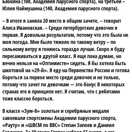
Бабкина (108, Академия парусного спорта), на третьей –
Юлия Наймушина (140, Академия парусного спорта).
– В итоге я заняла 20 место в общем зачете, – говорит
Алиса Ивановская. – Среди петербургских девочек я
первая. Я довольна результатом, потому что это была не
моя погода. Мне было тяжело по такому ветру – по
сильному ветру я гоняюсь гораздо лучше. Скоро я буду
пересаживаться в другой класс. Я еще пока думаю, но
вечно нельзя на «Оптимисте» сидеть. Я бы хотела быть
шкотовой на «29-й». Я еду на Первенство России и готова
бороться за первое место среди девочек и не только,
потому что зачет по девочкам — это бонус В некоторых
странах его в принципе нет. Я считаю, что с ребятами
тоже классно бороться.
В классе «Зум-8»
золотые и серебряные медали
завоевали спортсмены Академии парусного спорта,
«Рауту» и «ШВСМ по ВВС» Степан Запоев и Даниил