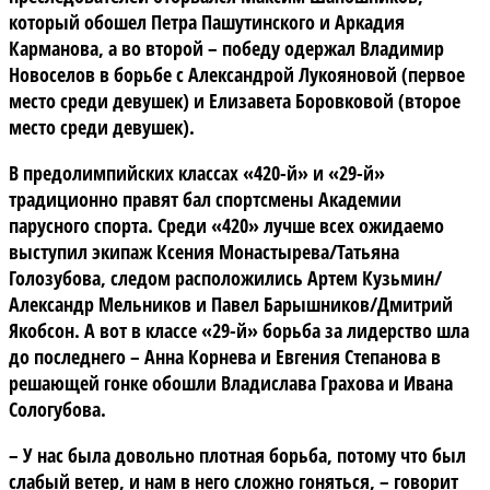
который обошел Петра Пашутинского и Аркадия
Карманова, а во второй – победу одержал Владимир
Новоселов в борьбе с Александрой Лукояновой (первое
место среди девушек) и Елизавета Боровковой (второе
место среди девушек).
В предолимпийских
классах «420-й» и «29-й»
традиционно правят бал спортсмены Академии
парусного спорта. Среди «420» лучше всех ожидаемо
выступил экипаж Ксения Монастырева/Татьяна
Голозубова, следом расположились Артем Кузьмин/
Александр Мельников и Павел Барышников/Дмитрий
Якобсон. А вот в классе «29-й» борьба за лидерство шла
до последнего – Анна Корнева и Евгения Степанова в
решающей гонке обошли Владислава Грахова и Ивана
Сологубова.
– У нас была довольно плотная борьба, потому что был
слабый ветер, и нам в него сложно гоняться, – говорит