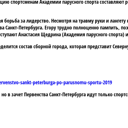
енцию спортсменам Академии парусного спорта составляют р
я борьба за лидерство. Несмотря на травму руки и лангету
ва Санкт-Петербурга. Егору трудно полноценно пампить, по
у уступают Анастасия Щедрина (Академия парусного спорта)
делится состав сборной города, которая представит Северн
ervenstvo-sankt-peterburga-po-parusnomu-sportu-2019
, но в зачет Первенства Санкт-Петербурга идут только спо