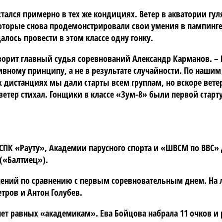
тался примерно в тех же кондициях. Ветер в акватории гуля
оторые снова продемонстрировали свои умения в пампинге
лось провести в этом классе одну гонку.
оворит главный судья соревнований Александр Карманов. –
ивному принципу, а не в результате случайности. По наши
ух дистанциях мы дали старты всем группам, но вскоре вет
 ветер стихал. Гонщики в классе «Зум-8» были первой ста
ДСПК «Рауту», Академии парусного спорта и «ШВСМ по ВВС
(«Балтиец»).
нений по сравнению с первым соревновательным днем. На
тров и Антон Голубев.
 нет равных «академикам». Ева Бойцова набрала 11 очков и