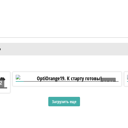
Ф
2
06:06
OptiOrange19. К старту готовы!
Загрузить еще