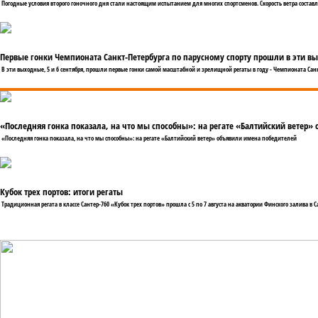
Погодные условия второго гоночного дня стали настоящим испытанием для многих спортсменов. Скорость ветра составля
Первые гонки Чемпионата Санкт-Петербурга по парусному спорту прошли в эти в
В эти выходные, 5 и 6 сентября, прошли первые гонки самой масштабной и зрелищной регаты в году - Чемпионата Санкт
«Последняя гонка показала, на что мы способны»: на регате «Балтийский ветер»
«Последняя гонка показала, на что мы способны»: на регате «Балтийский ветер» объявили имена победителей
Кубок трех портов: итоги регаты
Традиционная регата в классе Сантер-760 «Кубок трех портов» прошла с 5 по 7 августа на акватории Финского залива в С