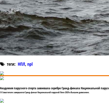
теги:
НПЛ
,
npl
Академия парусного спорта завоевала серебро Гранд-финала Национальной парус
В Севастополе завершился Гранд-финал Национальной парусной Лиги 2020 в Высшем дивизионе.