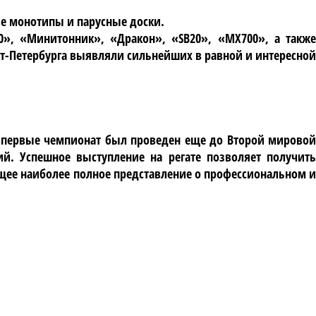
ые монотипы и парусные доски.
00», «Минитонник», «Дракон», «SB20», «МХ700», а также
кт-Петербурга выявляли сильнейших в равной и интересной
 впервые чемпионат был проведен еще до Второй мировой
й. Успешное выступление на регате позволяет получить
щее наиболее полное представление о профессиональном и