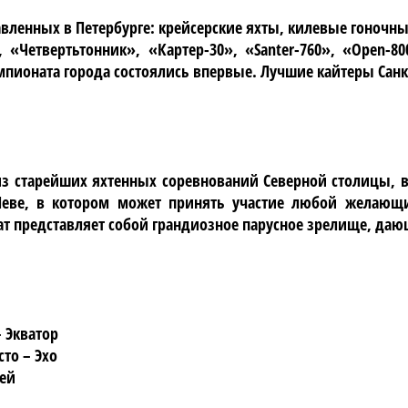
тавленных в Петербурге: крейсерские яхты, килевые гоночн
 «Четвертьтонник», «Картер-30», «Santer-760», «Open-8
мпионата города состоялись впервые. Лучшие кайтеры Сан
 из старейших яхтенных соревнований Северной столицы,
 Неве, в котором может принять участие любой желающи
т представляет собой грандиозное парусное зрелище, даю
– Экватор
то – Эхо
рей