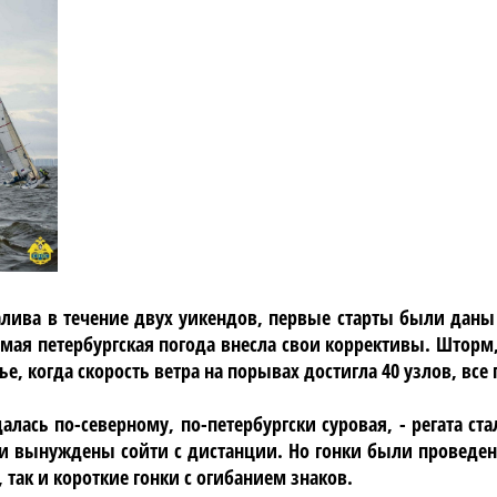
алива в течение двух уикендов, первые старты были даны
мая петербургская погода внесла свои коррективы. Шторм
ье, когда скорость ветра на порывах достигла 40 узлов, вс
далась по-северному, по-петербургски суровая, - регата 
ли вынуждены сойти с дистанции. Но гонки были проведе
ак и короткие гонки с огибанием знаков.