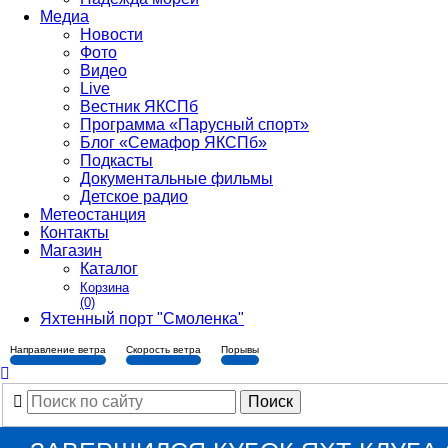
Медиа
Новости
Фото
Видео
Live
Вестник ЯКСПб
Программа «Парусный спорт»
Блог «Семафор ЯКСПб»
Подкасты
Документальные фильмы
Детское радио
Метеостанция
Контакты
Магазин
Каталог
Корзина
(0)
Яхтенный порт "Смоленка"
Направление ветра
Скорость ветра
Порывы