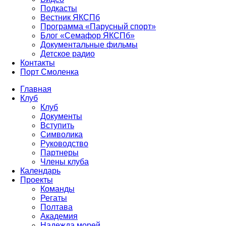
Подкасты
Вестник ЯКСПб
Программа «Парусный спорт»
Блог «Семафор ЯКСПб»
Документальные фильмы
Детское радио
Контакты
Порт Смоленка
Главная
Клуб
Клуб
Документы
Вступить
Символика
Руководство
Партнеры
Члены клуба
Календарь
Проекты
Команды
Регаты
Полтава
Академия
Надежда морей