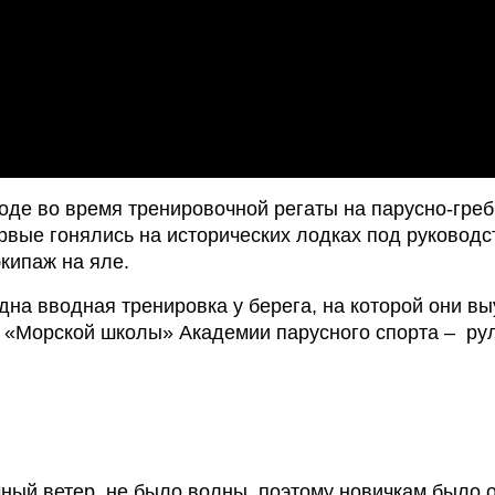
де во время тренировочной регаты на парусно-гребны
вые гонялись на исторических лодках под руководст
экипаж на яле.
на вводная тренировка у берега, на которой они вы
«Морской школы» Академии парусного спорта –  руле
чный ветер, не было волны, поэтому новичкам было о