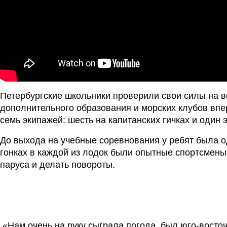
Петербургские школьники проверили свои силы на во
дополнительного образования и морских клубов впер
семь экипажей: шесть на капитанских гичках и один 
До выхода на учебные соревнования у ребят была од
гонках в каждой из лодок были опытные спортсмены 
паруса и делать повороты.
 «Нам очень на руку сыграла погода, был юго-восто