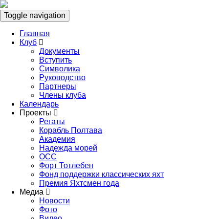
Toggle navigation
Главная
Клуб
Документы
Вступить
Символика
Руководство
Партнеры
Члены клуба
Календарь
Проекты
Регаты
Корабль Полтава
Академия
Надежда морей
ОСС
Форт Тотлебен
Фонд поддержки классических яхт
Премия Яхтсмен года
Медиа
Новости
Фото
Видео