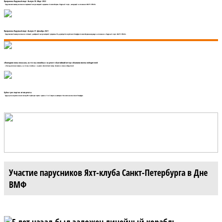
Программа Парусный спорт. Выпуск 38. Март 2022
Представляем вашему вниманию мартовский выпуск авторской программы Алексея Жирова «Парусный спорт», выходящей на телеканале МАТЧ! СТРАНА.
Программа Парусный спорт. Выпуск 37. Декабрь 2021
Представляем Вашему вниманию итоговый, декабрьский выпуск авторской программы PR-директора Яхт-клуба Санкт-Петербурга Алексея Жирова выходящую на телеканале «Парусный спорт» МАТЧ! СТРАНА.
«Последняя гонка показала, на что мы способны»: на регате «Балтийский ветер» объявили имена победителей
«Последняя гонка показала, на что мы способны»: на регате «Балтийский ветер» объявили имена победителей
Кубок трех портов: итоги регаты
Традиционная регата в классе Сантер-760 «Кубок трех портов» прошла с 5 по 7 августа на акватории Финского залива в Санкт-Петербурге.
Участие парусников Яхт-клуба Санкт-Петербурга в Дне
ВМФ