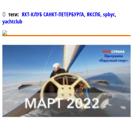
теги:
ЯХТ-КЛУБ САНКТ-ПЕТЕРБУРГА
,
ЯКСПб
,
spbyc
,
yachtclub