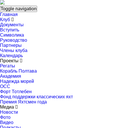
Toggle navigation
Главная
Клуб
Документы
Вступить
Символика
Руководство
Партнеры
Члены клуба
Календарь
Проекты
Регаты
Корабль Полтава
Академия
Надежда морей
ОСС
Форт Тотлебен
Фонд поддержки классических яхт
Премия Яхтсмен года
Медиа
Новости
Фото
Видео
Подкасты