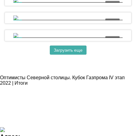
03:22
5 лет назад был заложен линейный корабль
«Полтава»!
06:06
OptiOrange19. К старту готовы!
05:13
OptiOrange19. Первый гоночный день
Загрузить еще
Оптимисты Северной столицы. Кубок Газпрома IV этап
2022 | Итоги