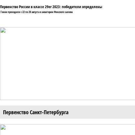
Первенство России в классе 29er 2023: победители определены
Гонки проходили с 22 по 26 августа в акватории Финского залива
Первенство Санкт-Петербурга