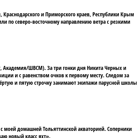
й, Краснодарского и Приморского краев, Республики Крым
дили по северо-восточному направлению ветра с резкими
, Академия/ШВСМ). За три гонки дня Никита Черных и
иции и с равенством очков к первому месту. Следом за
твёртую и пятую строчку занимают экипажи парусной школы
 с моей домашней Тольяттинской акваторией. Соперники
ваю новый класс яхт».