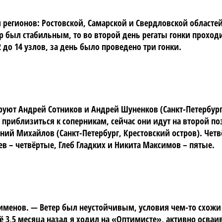
 регионов: Ростовской, Самарской и Свердловской областе
ер был стабильным, то во второй день регаты гонки прохо
 до 14 узлов, за день было проведено три гонки.
руют Андрей Сотников и Андрей Шуненков (Санкт-Петербург
риблизиться к соперникам, сейчас они идут на второй поз
ений Михайлов (Санкт-Петербург, Крестовский остров). Че
в – четвёртые, Глеб Гладких и Никита Максимов – пятые.
именов. — Ветер был неустойчивым, условия чем-то схожи
ё 3,5 месяца назад я ходил на «Оптимисте», активно осваи