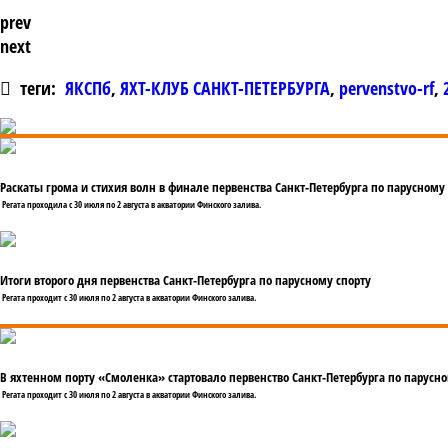
prev
next
теги:
ЯКСПб
,
ЯХТ-КЛУБ САНКТ-ПЕТЕРБУРГА
,
pervenstvo-rf
,
Раскаты грома и стихия волн в финале первенства Санкт-Петербурга по парусному
Регата проходила с 30 июля по 2 августа в акватории Финского залива.
Итоги второго дня первенства Санкт-Петербурга по парусному спорту
Регата проходит с 30 июля по 2 августа в акватории Финского залива.
В яхтенном порту «Смоленка» стартовало первенство Санкт-Петербурга по парусно
Регата проходит с 30 июля по 2 августа в акватории Финского залива.