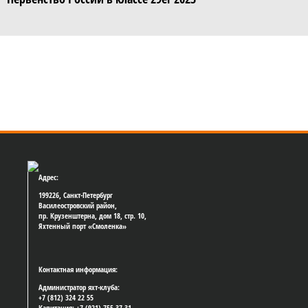
Адрес:
199226, Санкт-Петербург
Василеостровский район,
пр. Крузенштерна, дом 18, стр. 10,
Яхтенный порт «Смоленка»
Контактная информация:
Администратор яхт-клуба:
+7 (812) 324 22 55
Капитания: +7 (921) 755 37 31