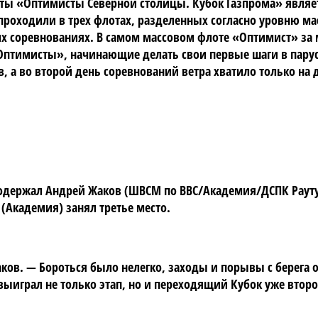
егаты «Оптимисты Северной столицы. Кубок Газпрома» явля
 проходили в трех флотах, разделенных согласно уровню м
х соревнованиях. В самом массовом флоте «Оптимист» за 
птимисты», начинающие делать свои первые шаги в парусн
ов, а во второй день соревнований ветра хватило только на
 одержал Андрей Жаков (ШВСМ по ВВС/Академия/ДСПК Рауту)
(Академия) занял третье место.
ков. — Бороться было нелегко, заходы и порывы с берега о
выиграл не только этап, но и переходящий Кубок уже втор