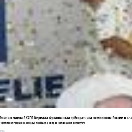
Экипаж члена ЯКСПб Кирилла Фролова стал трёхкратным чемпионом России в кла
Чемпионат России в классе SB20 проходил с 11 по 16 июля в Санкт-Петербурге