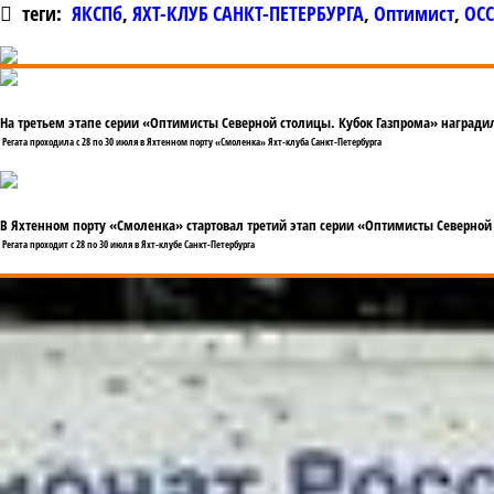
теги:
ЯКСПб
,
ЯХТ-КЛУБ САНКТ-ПЕТЕРБУРГА
,
Оптимист
,
ОСС
На третьем этапе серии «Оптимисты Северной столицы. Кубок Газпрома» награди
Регата проходила с 28 по 30 июля в Яхтенном порту «Смоленка» Яхт-клуба Санкт-Петербурга
В Яхтенном порту «Смоленка» стартовал третий этап серии «Оптимисты Северной
Регата проходит с 28 по 30 июля в Яхт-клубе Санкт-Петербурга