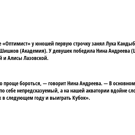
е «Оптимист» у юношей первую строчку занял Лука Кандыб
Шишков (Академия). У девушек победила Нина Андреева (Ш
й и Алисы Лазовской.
проще бороться, — говорит Нина Андреева. — В основном я
по себе непредсказуемый, а на нашей акватории вдойне сло
ех в следующем году и выиграть Кубок».