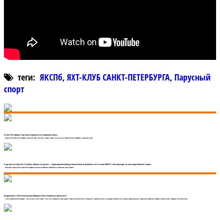
теги:
ЯКСПб
,
ЯХТ-КЛУБ САНКТ-ПЕТЕРБУРГА
,
Парусный
спорт
В Санкт-Петербурге стартовало первенство по парусному спорту
Сегодня в Яхт-клубе Санкт-Петербурга, в яхтенном порту «Смоленка» прошёл первый гоночный день Первенства Санкт-Петербурга по парусному спорту.
Стартовал четвёртый этап Кубка «Школы на крыле» — серии соревнований для спортсменов на фойловых яхтах класса WASZP. Гонки проходят на акватории Финского залива.
Регату открыл командор Яхт-клуба Санкт-Петербурга Владимир Любомиров, обратившись к спортсменам перед стартами.
Поздравляем с 330-летием Военно-Морского Флота России всех причастных!
1 июля стартовалаСпасибо морякам — тем, кто сейчас несёт службу, и тем, кто на протяжении веков создавал историю российского флота. За мужество и профессионализм, за выдержку, ответственность и верность выбранному делу! первая смена сборов юных моряков на форте Тотлебен в акватории Финского залива.