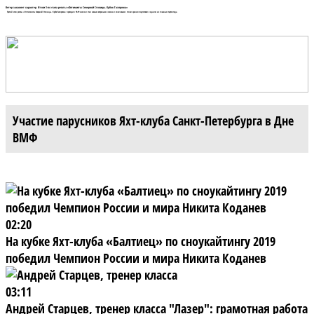
Ветер закаляет характер. Итоги 3-го этапа регаты «Оптимисты Северной Столицы. Кубок Газпрома»
Третий этап регаты «Оптимисты Северной Столицы. Кубок Газпрома» проходил 18-19 июля и стал самым ветреным в сезоне и ключевым с точки зрения подготовки к одним из главных стартов года.
Участие парусников Яхт-клуба Санкт-Петербурга в Дне
ВМФ
02:20
На кубке Яхт-клуба «Балтиец» по сноукайтингу 2019
победил Чемпион России и мира Никита Коданев
03:11
Андрей Старцев, тренер класса "Лазер": грамотная работа