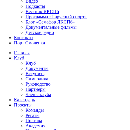
Видео
Подкасты
Вестник ЯКСПб
Программа «Парусный спорт»
Блог «Семафор ЯКСПб»
Документальные фильмы
Детское радио
Контакты
Порт Смоленка
Главная
Клуб
Клуб
Документы
Вступить
Символика
Руководство
Партнеры
Члены клуба
Календарь
Проекты
Команды
Регаты
Полтава
Академия