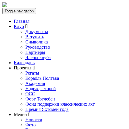
Toggle navigation
Главная
Клуб
Документы
Вступить
Символика
Руководство
Партнеры
Члены клуба
Календарь
Проекты
Регаты
Корабль Полтава
Академия
Надежда морей
ОСС
Форт Тотлебен
Фонд поддержки классических яхт
Премия Яхтсмен года
Медиа
Новости
Фото