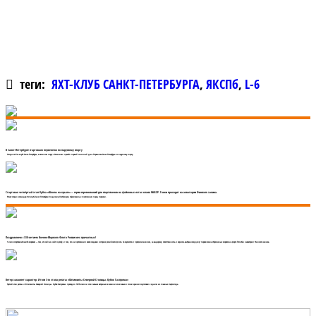
теги:
ЯХТ-КЛУБ САНКТ-ПЕТЕРБУРГА
,
ЯКСПб
,
L-6
В Санкт-Петербурге стартовало первенство по парусному спорту
Сегодня в Яхт-клубе Санкт-Петербурга, в яхтенном порту «Смоленка» прошёл первый гоночный день Первенства Санкт-Петербурга по парусному спорту.
Стартовал четвёртый этап Кубка «Школы на крыле» — серии соревнований для спортсменов на фойловых яхтах класса WASZP. Гонки проходят на акватории Финского залива.
Регату открыл командор Яхт-клуба Санкт-Петербурга Владимир Любомиров, обратившись к спортсменам перед стартами.
Поздравляем с 330-летием Военно-Морского Флота России всех причастных!
1 июля стартовалаСпасибо морякам — тем, кто сейчас несёт службу, и тем, кто на протяжении веков создавал историю российского флота. За мужество и профессионализм, за выдержку, ответственность и верность выбранному делу! первая смена сборов юных моряков на форте Тотлебен в акватории Финского залива.
Ветер закаляет характер. Итоги 3-го этапа регаты «Оптимисты Северной Столицы. Кубок Газпрома»
Третий этап регаты «Оптимисты Северной Столицы. Кубок Газпрома» проходил 18-19 июля и стал самым ветреным в сезоне и ключевым с точки зрения подготовки к одним из главных стартов года.