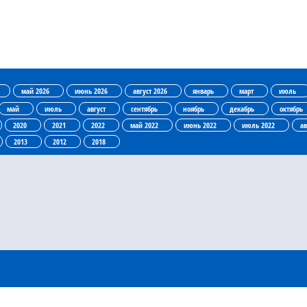
май 2026
июнь 2026
август 2026
январь
март
июль
май
июль
август
сентябрь
ноябрь
декабрь
октябрь
2020
2021
2022
май 2022
июнь 2022
июль 2022
ав
2013
2012
2018