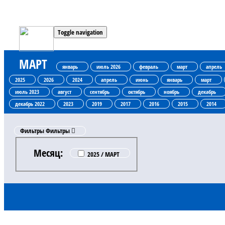
Toggle navigation
МАРТ
январь
июль 2026
февраль
март
апрель
2025
2026
2024
апрель
июнь
январь
март
июль 2023
август
сентябрь
октябрь
ноябрь
декабрь
декабрь 2022
2023
2019
2017
2016
2015
2014
Фильтры
Фильтры
Месяц:
2025 / МАРТ