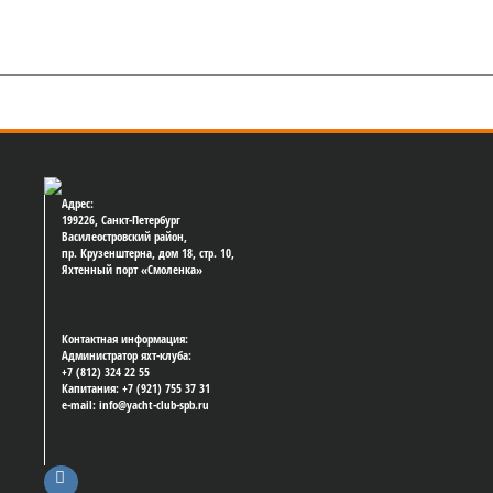
Адрес:
199226, Санкт-Петербург
Василеостровский район,
пр. Крузенштерна, дом 18, стр. 10,
Яхтенный порт «Смоленка»
Контактная информация:
Администратор яхт-клуба:
+7 (812) 324 22 55
Капитания: +7 (921) 755 37 31
e-mail: info@yacht-club-spb.ru