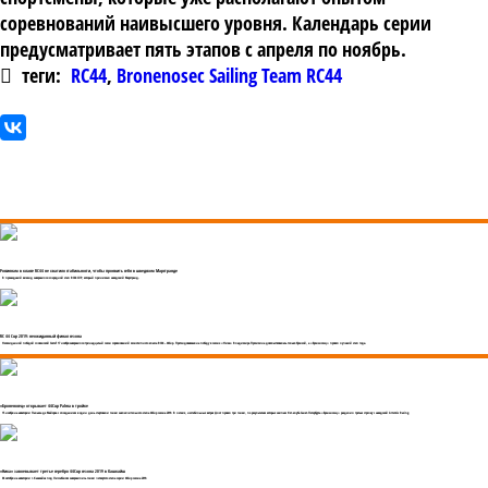
соревнований наивысшего уровня. Календарь серии
предусматривает пять этапов с апреля по ноябрь.
теги:
RC44
,
Bronenosec Sailing Team RC44
Россиянам в классе RC44 не хватило стабильности, чтобы проявить себя в шведском Марстранде
В прошедший викенд завершился очередной этап RC44 CUP, который принимал шведский Марстранд.
RC 44 Cup 2019: неожиданный финал сезона
Неожиданной победой словенской Ceeref 17 ноября завершился тринадцатый сезон соревнований монотипного класса RC44 – 44Cup. Претендовавшая на победу в сезоне «Ника» Владимира Просихина довольствовалась только бронзой, а «Броненосец» провел лучший этап года.
«Броненосец» открывает 44Cup Palma в тройке
15 ноября на акватории Пальма де Майорка с опозданием в один день стартовали гонки заключительного этапа 44Cup сезона 2019. В легких, нестабильных ветрах флот провел три гонки, по результатам которых экипаж Яхт-клуба Санкт-Петербурга «Броненосец» разделил третью строчку с шведской Artemis Racing.
«Ника» завоевывает третье серебро 44Cup сезона 2019 в Кашкайш
06 октября на акватории г.Кашкайш под Лиссабоном завершились гонки четвертого этапа серии 44Cup сезона 2019.