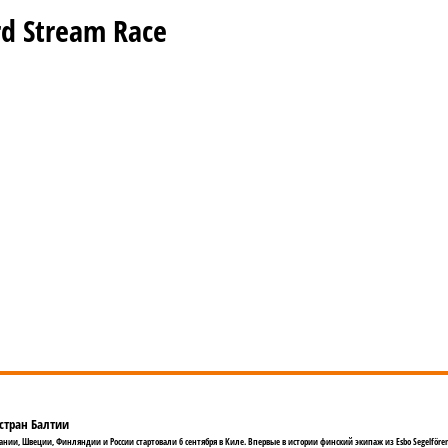
d Stream Race
стран Балтии
ии, Швеции, Финляндии и России стартовали 6 сентября в Киле. Впервые в истории финский экипаж из Esbo Segelfören