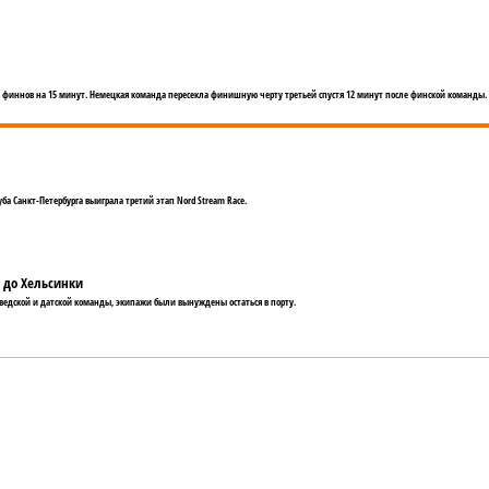
в финнов на 15 минут. Немецкая команда пересекла финишную черту третьей спустя 12 минут после финской команды.
ба Санкт-Петербурга выиграла третий этап Nord Stream Race.
а до Хельсинки
 шведской и датской команды, экипажи были вынуждены остаться в порту.