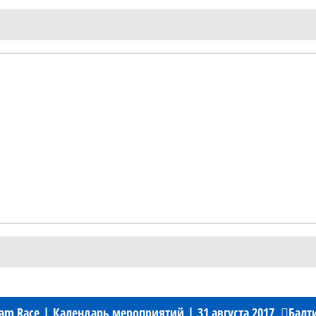
am Race
|
Календарь мероприятий
|
31 августа 2017
Балт