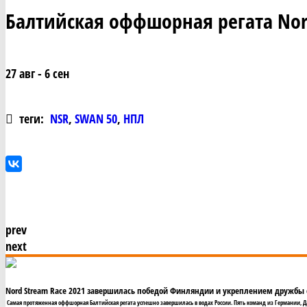
Балтийская оффшорная регата Nor
27 авг - 6 сен
теги:
NSR
,
SWAN 50
,
НПЛ
prev
next
Nord Stream Race 2021 завершилась победой Финляндии и укреплением дружбы 
Самая протяженная оффшорная Балтийская регата успешно завершилась в водах России. Пять команд из Германии, Дан