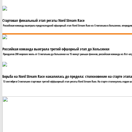
Стартовал финальный этап регаты Nord Stream Race
Российская команда выиграла предпоследний офшорный этап Nord Stream Race из Стокгольма в Хельсинки, опереди
Российкая команда выиграла третий офшорный этап до Хельсинки
Преодолев 200 морских миль от Стокгольма до Хельсинки на 15 минут раньше финнов, российская команда из Яхт-клу
Борьба на Nord Stream Race накалилась до предела: столкновение на старте этап
13 сентября в Стокгольме стартовал третий оффшорный этап регаты Nord Stream Race. На старте столкнулись лодки