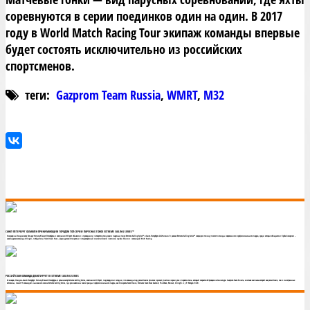
соревнуются в серии поединков один на один. В 2017
году в World Match Racing Tour экипаж команды впервые
будет состоять исключительно из российских
спортсменов.
теги:
Gazprom Team Russia
,
WMRT
,
М32
САНКТ-ПЕТЕРБУРГ ОБЪЯВЛЕН ПРИНИМАЮЩИМ ГОРОДОМ ТОП-СЕРИИ ПАРУСНЫХ ГОНОК EXTREME SAILING SERIES™
8 января на Лондонском бот-шоу Яхт-клуб Санкт-Петербурга и компания OC Sport объявили о проведении четвертого этапа серии парусных гонок Extreme Sailing Series™ в Санкт-Петербурге 26-29 июня. В рамках Extreme Sailing Series™ северную столицу посетят легенды современного профессионального паруса, среди которых обладатели Кубка Америки –
швейцарская команда Alinghi, победитель Volvo Ocean Race – французская Groupama и четырехкратный олимпийский чемпион сэр Бен Эйнсли с командой BAR Racing.
РОССИЙСКАЯ КОМАНДА ДЕБЮТИРУЕТ В EXTREME SAILING SERIES
23 января, Лондон-Санкт-Петербург: Яхт-клуб Санкт-Петербурга и организатор Extreme Sailing Series, компания OC Sport, подтвердили сегодня, что команда под российским флагом примет участие в серии уже с первого этапа, который откроется 20 февраля в Сингапуре. Gazprom Team Russia, в составе экипажа которой как российские, так и иностранные
яхтсмены, станет 11 командой нынешнего сезона Extreme Sailing Series, где уже заявлены такие гранды профессионального паруса, как Groupama Team France, Emirates Team New Zealand, The Wave, Muscat, Alinghi и J.P. Morgan BAR.