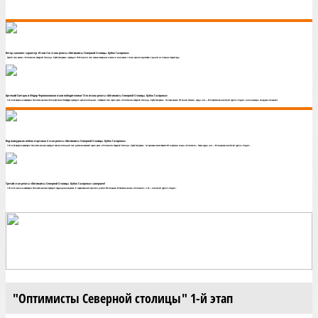
Ветер закаляет характер. Итоги 3-го этапа регаты «Оптимисты Северной Столицы. Кубок Газпрома»
Третий этап регаты «Оптимисты Северной Столицы. Кубок Газпрома» проходил 18-19 июля и стал самым ветреным в сезоне и ключевым с точки зрения подготовки к одним из главных стартов года.
Артемий Светцов и Фёдор Черноголовков стали победителями 13-го сезона регаты «Оптимисты Северной Столицы. Кубок Газпрома»
С 22 по 24 августа на акватории Финского залива в Яхт-клубе Санкт-Петербурга проходил заключительный, четвёртый этап серии регат «Оптимисты Северной Столицы. Кубок Газпрома». На старт вышел 191 юный яхтсмен, среди них — 69 спортсменов в зачётной группе «Кадет» (начинающие, младшие гонщики).
Под пасмурным небом стартовал 4 этап регаты «Оптимисты Северной Столицы. Кубок Газпрома»
С 22 по 24 августа в акватории Финского залива проходит заключительный этап детско-юношеской серии регат «Оптимисты Северной Столицы. Кубок Газпрома». За призовые места борется 191 спортсмен класса «Оптимист». Также среди них — 69 гонщиков в зачётной группе «Кадет».
Третий этап регаты «Оптимисты Северной Столицы. Кубок Газпрома» завершен!
С 18 по 21 июля на акватории Финского залива проходит традиционная регата. В соревнованиях приняли участие 154 гонщика: 92 яхтсмена класса «Оптимист» и 62 — в зачетной группе «Кадет».
"Оптимисты Северной столицы" 1-й этап