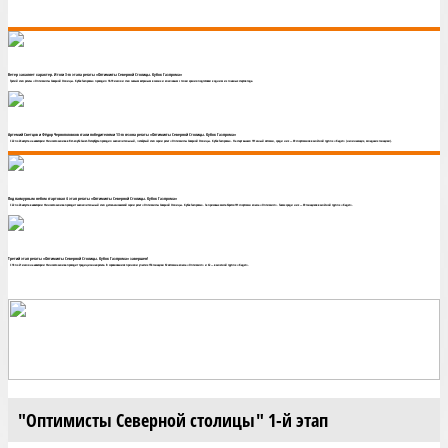
Ветер закаляет характер. Итоги 3-го этапа регаты «Оптимисты Северной Столицы. Кубок Газпрома»
Третий этап регаты «Оптимисты Северной Столицы. Кубок Газпрома» проходил 18-19 июля и стал самым ветреным в сезоне и ключевым с точки зрения подготовки к одним из главных стартов года.
Артемий Светцов и Фёдор Черноголовков стали победителями 13-го сезона регаты «Оптимисты Северной Столицы. Кубок Газпрома»
С 22 по 24 августа на акватории Финского залива в Яхт-клубе Санкт-Петербурга проходил заключительный, четвёртый этап серии регат «Оптимисты Северной Столицы. Кубок Газпрома». На старт вышел 191 юный яхтсмен, среди них — 69 спортсменов в зачётной группе «Кадет» (начинающие, младшие гонщики).
Под пасмурным небом стартовал 4 этап регаты «Оптимисты Северной Столицы. Кубок Газпрома»
С 22 по 24 августа в акватории Финского залива проходит заключительный этап детско-юношеской серии регат «Оптимисты Северной Столицы. Кубок Газпрома». За призовые места борется 191 спортсмен класса «Оптимист». Также среди них — 69 гонщиков в зачётной группе «Кадет».
Третий этап регаты «Оптимисты Северной Столицы. Кубок Газпрома» завершен!
С 18 по 21 июля на акватории Финского залива проходит традиционная регата. В соревнованиях приняли участие 154 гонщика: 92 яхтсмена класса «Оптимист» и 62 — в зачетной группе «Кадет».
"Оптимисты Северной столицы" 1-й этап