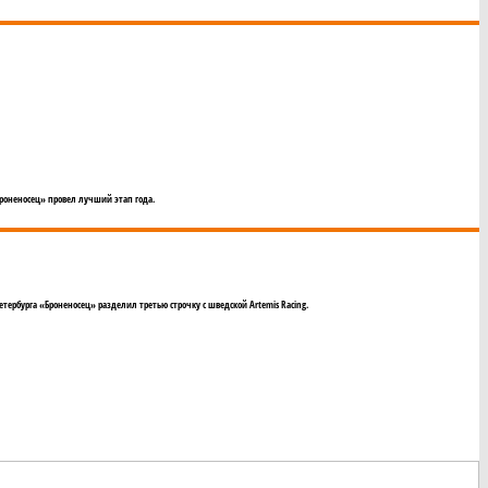
Броненосец» провел лучший этап года.
тербурга «Броненосец» разделил третью строчку с шведской Artemis Racing.