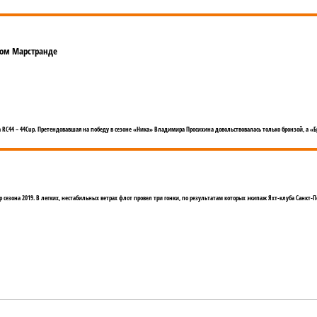
ком Марстранде
RC44 – 44Cup. Претендовавшая на победу в сезоне «Ника» Владимира Просихина довольствовалась только бронзой, а «
сезона 2019. В легких, нестабильных ветрах флот провел три гонки, по результатам которых экипаж Яхт-клуба Санкт-Пе