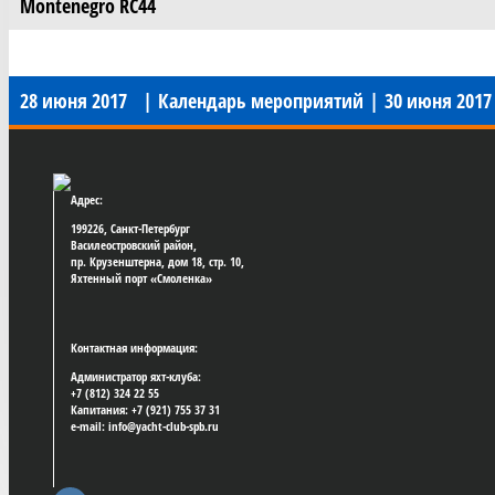
Montenegro RC44
28 июня 2017
|
Календарь мероприятий
|
30 июня 201
Адрес:
199226, Санкт-Петербург
Василеостровский район,
пр. Крузенштерна, дом 18, стр. 10,
Яхтенный порт «Смоленка»
Контактная информация:
Администратор яхт-клуба:
+7 (812) 324 22 55
Капитания: +7 (921) 755 37 31
e-mail: info@yacht-club-spb.ru