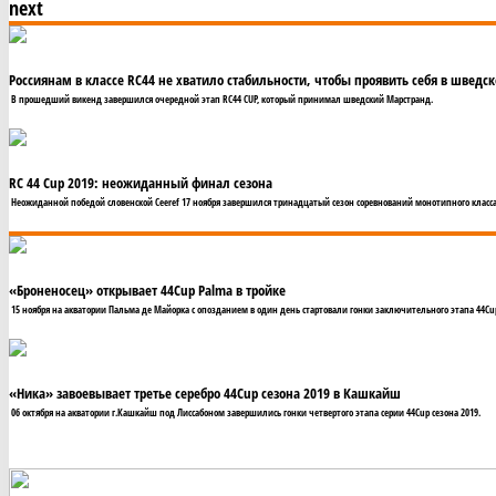
next
Россиянам в классе RC44 не хватило стабильности, чтобы проявить себя в шведс
В прошедший викенд завершился очередной этап RC44 CUP, который принимал шведский Марстранд.
RC 44 Cup 2019: неожиданный финал сезона
Неожиданной победой словенской Ceeref 17 ноября завершился тринадцатый сезон соревнований монотипного класса 
«Броненосец» открывает 44Cup Palma в тройке
15 ноября на акватории Пальма де Майорка с опозданием в один день стартовали гонки заключительного этапа 44Cup 
«Ника» завоевывает третье серебро 44Cup сезона 2019 в Кашкайш
06 октября на акватории г.Кашкайш под Лиссабоном завершились гонки четвертого этапа серии 44Cup сезона 2019.