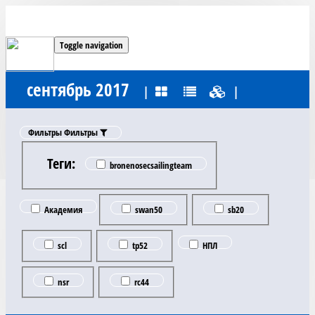
Toggle navigation
сентябрь 2017
|
|
Фильтры
Фильтры
Теги:
bronenosecsailingteam
Академия
swan50
sb20
scl
tp52
НПЛ
nsr
rc44