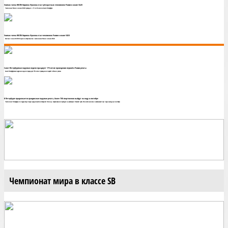
Экипаж члена ЯКСПб Кирилла Фролова стал трёхкратным чемпионом России в классе Sb20
Чемпионат России в классе SB20 проходил с 11 по 16 июля в Санкт-Петербурге
Экипаж члена ЯКСПб Кирилла Фролова стал чемпионом России в классе SB20
Экипаж члена ЯКСПб Кирилла Фролова стал чемпионом России в классе SB20
Санкт-Петербургская парусная неделя празднует 175-летие проведения первой в России регаты
Санкт-Петербургская парусная неделя празднует 175-летие проведения первой в России регаты
В Петербурге продолжается грандиозная парусная регата, более 700 спортсменов выйдут на воду в сентябре
Чемпионат Петербурга по парусному спорту продолжается в Северной Столице. Соревнования проходят на акватории Невской губы Финского залива и захватывают три пары выходных сентября.
Чемпионат мира в классе SB