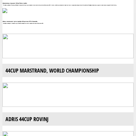
«Броненосец» открывает 44Cup Palma в тройке
15 ноября на акватории Пальма де Майорка с опозданием в один день стартовали гонки заключительного этапа 44Cup сезона 2019. В легких, нестабильных ветрах флот провел три гонки, по результатам которых экипаж Яхт-клуба Санкт-Петербурга «Броненосец» разделил третью строчку с шведской Artemis Racing.
«Ника» завоевывает третье серебро 44Cup сезона 2019 в Кашкайш
06 октября на акватории г.Кашкайш под Лиссабоном завершились гонки четвертого этапа серии 44Cup сезона 2019.
44CUP MARSTRAND, WORLD CHAMPIONSHIP
ADRIS 44CUP ROVINJ