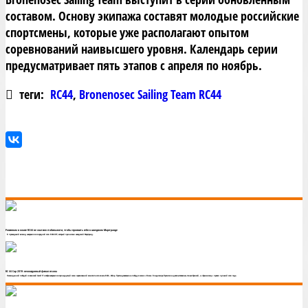
составом. Основу экипажа составят молодые российские
спортсмены, которые уже располагают опытом
соревнований наивысшего уровня. Календарь серии
предусматривает пять этапов с апреля по ноябрь.
теги:
RC44
,
Bronenosec Sailing Team RC44
Россиянам в классе RC44 не хватило стабильности, чтобы проявить себя в шведском Марстранде
В прошедший викенд завершился очередной этап RC44 CUP, который принимал шведский Марстранд.
RC 44 Cup 2019: неожиданный финал сезона
Неожиданной победой словенской Ceeref 17 ноября завершился тринадцатый сезон соревнований монотипного класса RC44 – 44Cup. Претендовавшая на победу в сезоне «Ника» Владимира Просихина довольствовалась только бронзой, а «Броненосец» провел лучший этап года.