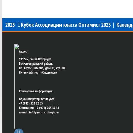
2025
Кубок Ассоциации класса Оптимист 2025
|
Календ
Адрес:
199226, Санкт-Петербург
Василеостровский район,
пр. Крузенштерна, дом 18, стр. 10,
Яхтенный порт «Смоленка»
Контактная информация:
Администратор яхт-клуба:
+7 (812) 324 22 55
Капитания: +7 (921) 755 37 31
e-mail: info@yacht-club-spb.ru