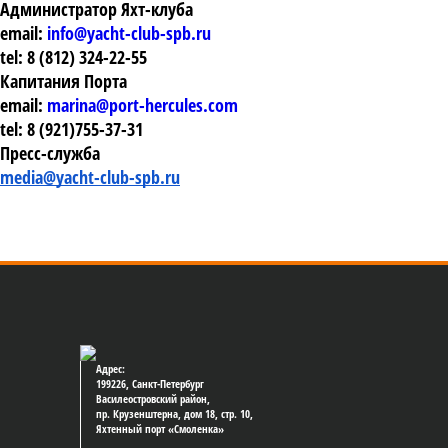
Администратор Яхт-клуба
email:
info@yacht-club-spb.ru
tel: 8 (812) 324-22-55
Капитания Порта
email:
marina@port-hercules.com
tel: 8 (921)755-37-31
Пресс-служба
media@yacht-club-spb.ru
Адрес:
199226, Санкт-Петербург
Василеостровский район,
пр. Крузенштерна, дом 18, стр. 10,
Яхтенный порт «Смоленка»