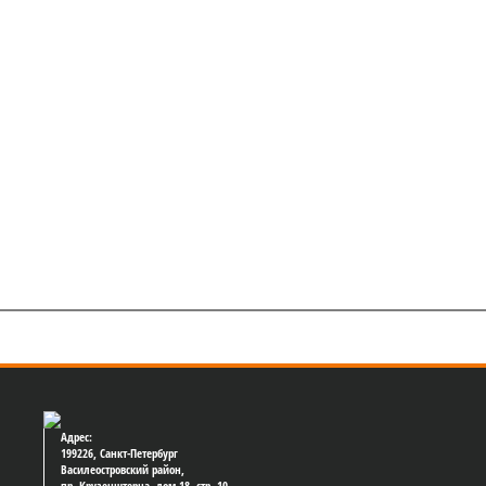
Адрес:
199226, Санкт-Петербург
Василеостровский район,
пр. Крузенштерна, дом 18, стр. 10,