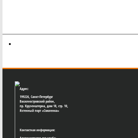
Адрес:
199226, Санкт-Петербург
Василеостровский район,
пр. Крузенштерна, дом 18, стр. 10,
Яхтенный порт «Смоленка»
Контактная информация:
Администратор яхт-клуба: