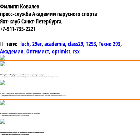
Филипп Ковалев
пресс-служба Академии парусного спорта
Яхт-клуб Санкт-Петербурга,
+7-911-735-2221
теги:
luch
,
29er
,
academia
,
class29
,
T293
,
Техно 293
,
Академия
,
Оптимист
,
optimist
,
rsx
В Яхт-клубе Санкт-Петербурга завершилось Первенство города по парусному спорту
В регате приняло участие 359 спортсменов. Первенство Санкт-Петербурга стало самым многочисленным городским соревнованием за последние 30-40 лет.
21 августа станут известны имена победителей Первенства Санкт-Петербурга и «Оптимистов Северной столицы»
В акватории Невской губы Финского залива близится к завершению главная городская регата. Завтра финальные гонки стартуют в 11.00. Церемония закрытия намечена на 18.00.
На Первенстве Санкт-Петербурга впервые состоялись старты во всех классах
В акватории Невской губы Финского залива проходит главная городская регата.
В первый день Первенства Санкт-Петербурга ветра хватило только виндсерферам
В акватории Невской губы Финского залива стартовала главная городская регата.