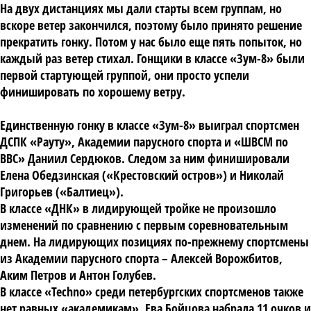
На двух дистанциях мы дали старты всем группам, но
вскоре ветер закончился, поэтому было принято решение
прекратить гонку. Потом у нас было еще пять попыток, но
каждый раз ветер стихал. Гонщики в классе «Зум-8» были
первой стартующей группой, они просто успели
финишировать по хорошему ветру.
Единственную гонку в классе «Зум-8» выиграл спортсмен
ДСПК «Рауту», Академии парусного спорта и «ШВСМ по
ВВС» Даниил Сердюков. Следом за ним финишировали
Елена Обедзинская («Крестовский остров») и Николай
Григорьев («Балтиец»).
В классе «ДНК» в лидирующей тройке не произошло
изменений по сравнению с первым соревновательным
днем. На лидирующих позициях по-прежнему спортсмены
из Академии парусного спорта – Алексей Ворожбитов,
Аким Петров и Антон Голубев.
В классе «Techno» среди петербургских спортсменов также
нет равных «академикам». Ева Бойцова набрала 11 очков и