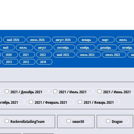
май 2026
июнь 2026
август 2026
январь
март
июль
май
июль
август
сентябрь
ноябрь
декабрь
октябрь
2020
2021
2022
май 2022
июнь 2022
июль 2022
ав
2013
2012
2018
2021 / Декабрь 2021
2021 / Июль 2021
2021 / Июнь 2021
нтябрь 2021
2021 / Февраль 2021
2021 / Январь 2021
RocknrollaSailingTeam
swan50
Dragon