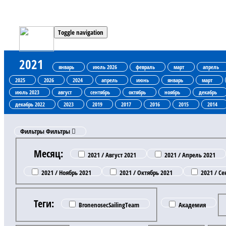
Toggle navigation
2021
январь
июль 2026
февраль
март
апрель
2025
2026
2024
апрель
июнь
январь
март
июль 2023
август
сентябрь
октябрь
ноябрь
декабрь
декабрь 2022
2023
2019
2017
2016
2015
2014
Фильтры
Фильтры
Месяц:
2021 / Август 2021
2021 / Апрель 2021
2021 / Ноябрь 2021
2021 / Октябрь 2021
2021 / Се
Теги:
BronenosecSailingTeam
Академия