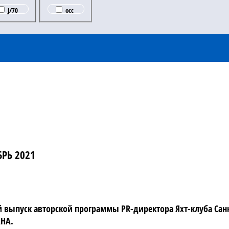
J/70
occ
РЬ 2021
выпуск авторской программы PR-директора Яхт-клуба Санк
АНА.