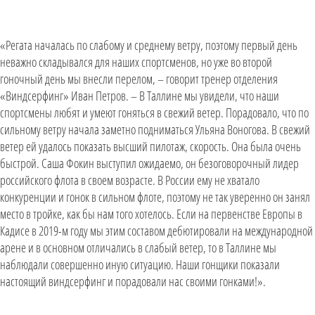
«Регата началась по слабому и среднему ветру, поэтому первый день
неважно складывался для наших спортсменов, но уже во второй
гоночный день мы внесли перелом, – говорит тренер отделения
«Виндсерфинг» Иван Петров. – В Таллине мы увидели, что наши
спортсмены любят и умеют гоняться в свежий ветер. Порадовало, что по
сильному ветру начала заметно подниматься Ульяна Воногова. В свежий
ветер ей удалось показать высший пилотаж, скорость. Она была очень
быстрой. Саша Фокин выступил ожидаемо, он безоговорочный лидер
российского флота в своем возрасте. В России ему не хватало
конкуренции и гонок в сильном флоте, поэтому не так уверенно он занял
место в тройке, как бы нам того хотелось. Если на первенстве Европы в
Кадисе в 2019-м году мы этим составом дебютировали на международной
арене и в основном отличались в слабый ветер, то в Таллине мы
наблюдали совершенно иную ситуацию. Наши гонщики показали
настоящий виндсерфинг и порадовали нас своими гонками!».