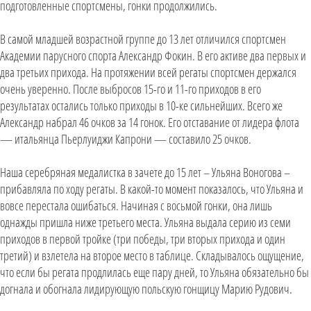
подготовленные спортсмены, гонки продолжились.
В самой младшей возрастной группе до 13 лет отличился спортсмен
Академии парусного спорта Александр Фокин. В его активе два первых и
два третьих прихода. На протяжении всей регаты спортсмен держался
очень уверенно. После выбросов 15-го и 11-го приходов в его
результатах остались только приходы в 10-ке сильнейших. Всего же
Александр набрал 46 очков за 14 гонок. Его отставание от лидера флота
— итальянца Пьерлуиджи Капрони — составило 25 очков.
Наша серебряная медалистка в зачете до 15 лет – Ульяна Воногова –
прибавляла по ходу регаты. В какой-то момент показалось, что Ульяна и
вовсе перестала ошибаться. Начиная с восьмой гонки, она лишь
однажды пришла ниже третьего места. Ульяна выдала серию из семи
приходов в первой тройке (три победы, три вторых прихода и один
третий) и взлетела на второе место в таблице. Складывалось ощущение,
что если бы регата продлилась еще пару дней, то Ульяна обязательно бы
догнала и обогнала лидирующую польскую гонщицу Марию Рудович.