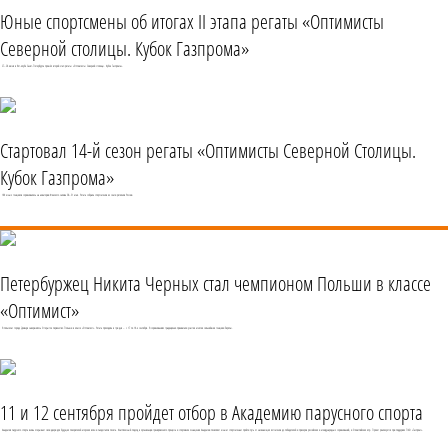
Юные спортсмены об итогах II этапа регаты «Оптимисты
Северной столицы. Кубок Газпрома»
27–28 июня в Яхт-клубе Санкт-Петербурга прошёл второй этап регаты «Оптимисты Северной столицы. Кубок Газпрома».
Стартовал 14-й сезон регаты «Оптимисты Северной Столицы.
Кубок Газпрома»
189 юных гонщиков соревновались на акватории Финского залива 30–31 мая. Регата собрала спортсменов из семи регионов России.
Петербуржец Никита Черных стал чемпионом Польши в классе
«Оптимист»
В польском городе Дзивнув завершилось Открытое первенство Польши в классе «Оптимист». Регата проходила в три дня – с 17 по 19-е сентября. В соревнованиях традиционно принимали участие многие сильнейшие гонщики Европы.
11 и 12 сентября пройдет отбор в Академию парусного спорта
Академия парусного спорта вновь открывает свои двери для будущих покорителей морских волн и пьедесталов почета. Комплексный подход в организации тренировочного процесса и спортивное оснащение Академии позволяет юным спортсменам пройти путь от начинающих яхтсменов до победителей и призеров российских и международных соревнований, и Олимпийских игр. Проект реализуется при поддержке ПАО «Газпром».