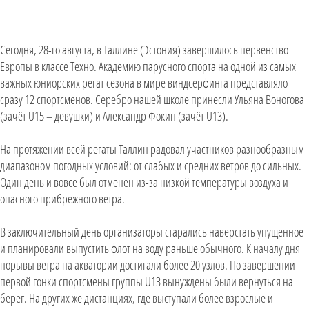
Сегодня, 28-го августа, в Таллине (Эстония) завершилось первенство
Европы в классе Техно. Академию парусного спорта на одной из самых
важных юниорских регат сезона в мире виндсерфинга представляло
сразу 12 спортсменов. Серебро нашей школе принесли Ульяна Воногова
(зачёт U15 – девушки) и Александр Фокин (зачёт U13).
На протяжении всей регаты Таллин радовал участников разнообразным
диапазоном погодных условий: от слабых и средних ветров до сильных.
Один день и вовсе был отменен из-за низкой температуры воздуха и
опасного прибрежного ветра.
В заключительный день организаторы старались наверстать упущенное
и планировали выпустить флот на воду раньше обычного. К началу дня
порывы ветра на акватории достигали более 20 узлов. По завершении
первой гонки спортсмены группы U13 вынуждены были вернуться на
берег. На других же дистанциях, где выступали более взрослые и