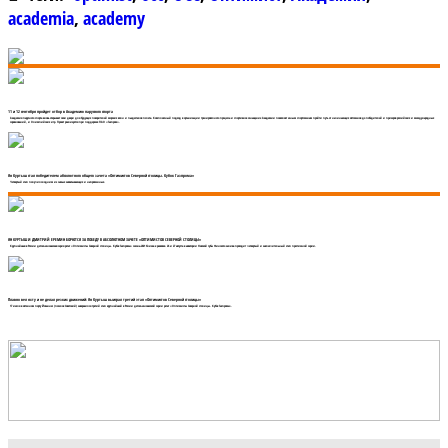
academia
,
academy
11 и 12 сентября пройдет отбор в Академию парусного спорта
Академия парусного спорта вновь открывает свои двери для будущих покорителей морских волн и пьедесталов почета. Комплексный подход в организации тренировочного процесса и спортивное оснащение Академии позволяет юным спортсменам пройти путь от начинающих яхтсменов до победителей и призеров российских и международных
соревнований, и Олимпийских игр. Проект реализуется при поддержке ПАО «Газпром».
Ян Куртыш стал победителем абсолютного общего зачета «Оптимистов Северной столицы. Кубок Газпрома»
Четвертый этап получился одним из самых захватывающих и напряженных.
ЯН КУРТЫШ И ДМИТРИЙ ЕРЕМИН БОРЮТСЯ ЗА ПОБЕДУ В АБСОЛЮТНОМ ЗАЧЕТЕ «ОПТИМИСТОВ СЕВЕРНОЙ СТОЛИЦЫ»
Крупнейшая в России детско-юношеская серия регат «Оптимисты Северной столицы. Кубок Газпрома» сезона-2021 близка к развязке. 26 и 27 августа в акватории Невской губы Финского залива проходит четвертый и заключительный этап престижной серии.
Плавно вел яхту и не делал резких движений: Ян Куртыш выиграл третий этап «Оптимистов Северной столицы»
17 июля в яхтенном порту Йоханнес (поселок Советский) завершился третий этап крупнейшей в России детско-юношеской серии регат «Оптимисты Северной столицы. Кубок Газпрома».