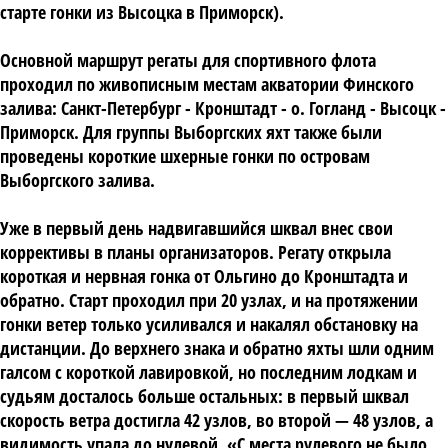
старте гонки из Высоцка в Приморск).
Основной маршрут регаты для спортивного флота
проходил по живописным местам акватории Финского
залива: Санкт-Петербург - Кронштадт - о. Гогланд - Высоцк -
Приморск. Для группы Выборгских яхт также были
проведены короткие шхерные гонки по островам
Выборгского залива.
Уже в первый день надвигавшийся шквал внес свои
коррективы в планы организаторов. Регату открыла
короткая и нервная гонка от Ольгино до Кронштадта и
обратно. Старт проходил при 20 узлах, и на протяжении
гонки ветер только усиливался и накалял обстановку на
дистанции. До верхнего знака и обратно яхты шли одним
галсом с короткой лавировкой, но последним лодкам и
судьям досталось больше остальных: в первый шквал
скорость ветра достигла 42 узлов, во второй — 48 узлов, а
видимость упала до нулевой. «С места рулевого не было