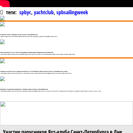
теги:
spbyc
,
yachtclub
,
spbsailingweek
От смерчей к штилю: завершился третий этап регаты «Балтийский ветер»
Завершился очередной гоночный этап офшорной крейсерской регаты «Балтийский ветер», которая проходит в рамках XXVI Санкт-Петербургской парусной недели.
Самая масштабная за 25 лет. XXV Санкт-Петербургская парусная неделя определила имена победителей
18 августа состоялась церемония награждения XXV Санкт-Петербургской парусной недели (СППН). Ее участниками стали около 500 яхтсменов разного возраста. Флот финишировал в Кронштадте в субботу, 14 августа.
«Сегодня мы выжали из ветра и лодки всё возможное». III этап Чемпионата России в классе Л-6 и регаты «Балтийский ветер» позади
12 августа завершился третий этап регаты «Балтийский ветер» и Чемпионата России в классе Л-6, которые проходят в рамках Санкт-Петербургской парусной недели (СППН) в акватории Финского залива.
«Конкуренты не давали нам расслабиться». Завершен второй этап регаты «Балтийский ветер»
10 августа завершился второй этап регаты «Балтийский ветер», которая проходит в рамках Санкт-Петербургской парусной недели. 12 яхт класса Л-6, 15 яхт класса ORC и 13 яхт свободного класса, включая группу яхт, пришедшую из Выборга, преодолели дистанцию о. Гогланд - Высоцк.
Участие парусников Яхт-клуба Санкт-Петербурга в Дне