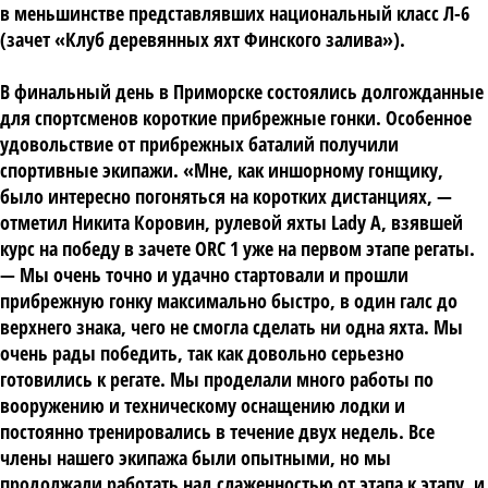
в меньшинстве представлявших национальный класс Л-6
(зачет «Клуб деревянных яхт Финского залива»).
В финальный день в Приморске состоялись долгожданные
для спортсменов короткие прибрежные гонки. Особенное
удовольствие от прибрежных баталий получили
спортивные экипажи. «Мне, как иншорному гонщику,
было интересно погоняться на коротких дистанциях, —
отметил Никита Коровин, рулевой яхты Lady A, взявшей
курс на победу в зачете ORC 1 уже на первом этапе регаты.
— Мы очень точно и удачно стартовали и прошли
прибрежную гонку максимально быстро, в один галс до
верхнего знака, чего не смогла сделать ни одна яхта. Мы
очень рады победить, так как довольно серьезно
готовились к регате. Мы проделали много работы по
вооружению и техническому оснащению лодки и
постоянно тренировались в течение двух недель. Все
члены нашего экипажа были опытными, но мы
продолжали работать над слаженностью от этапа к этапу, и