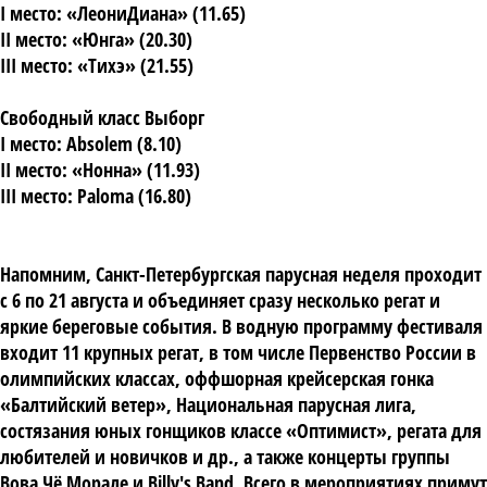
I место: «ЛеониДиана» (11.65)
II место: «Юнга» (20.30)
III место: «Тихэ» (21.55)
Свободный класс Выборг
I место: Absolem (8.10)
II место: «Нонна» (11.93)
III место: Paloma (16.80)
Напомним, Санкт-Петербургская парусная неделя проходит
с 6 по 21 августа и объединяет сразу несколько регат и
яркие береговые события. В водную программу фестиваля
входит 11 крупных регат, в том числе Первенство России в
олимпийских классах, оффшорная крейсерская гонка
«Балтийский ветер», Национальная парусная лига,
состязания юных гонщиков классе «Оптимист», регата для
любителей и новичков и др., а также концерты группы
Вова Чё Морале и Billy's Band. Всего в мероприятиях примут