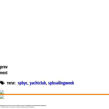
prev
next
теги:
spbyc
,
yachtclub
,
spbsailingweek
«Последняя гонка показала, на что мы способны»: на регате «Балтийский ветер» объявили имена победителей
«Последняя гонка показала, на что мы способны»: на регате «Балтийский ветер» объявили имена победителей