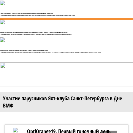
Самая масштабная за 25 лет. XXV Санкт-Петербургская парусная неделя определила имена победителей
18 августа состоялась церемония награждения XXV Санкт-Петербургской парусной недели (СППН). Ее участниками стали около 500 яхтсменов разного возраста. Флот финишировал в Кронштадте в субботу, 14 августа.
«Сегодня мы выжали из ветра и лодки всё возможное». III этап Чемпионата России в классе Л-6 и регаты «Балтийский ветер» позади
12 августа завершился третий этап регаты «Балтийский ветер» и Чемпионата России в классе Л-6, которые проходят в рамках Санкт-Петербургской парусной недели (СППН) в акватории Финского залива.
«Конкуренты не давали нам расслабиться». Завершен второй этап регаты «Балтийский ветер»
10 августа завершился второй этап регаты «Балтийский ветер», которая проходит в рамках Санкт-Петербургской парусной недели. 12 яхт класса Л-6, 15 яхт класса ORC и 13 яхт свободного класса, включая группу яхт, пришедшую из Выборга, преодолели дистанцию о. Гогланд - Высоцк.
Участие парусников Яхт-клуба Санкт-Петербурга в Дне
ВМФ