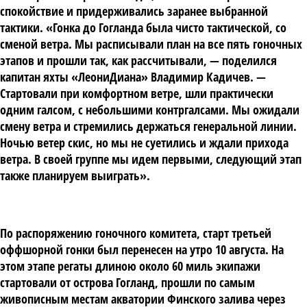
спокойствие и придерживались заранее выбранной
тактики. «Гонка до Гогланда была чисто тактической, со
сменой ветра. Мы расписывали план на все пять гоночных
этапов и прошли так, как рассчитывали, — поделился
капитан яхты «ЛеониДиана» Владимир Кадичев. —
Стартовали при комфортном ветре, шли практически
одним галсом, с небольшими контргалсами. Мы ожидали
смену ветра и стремились держаться генеральной линии.
Ночью ветер скис, но мы не суетились и ждали прихода
ветра. В своей группе мы идем первыми, следующий этап
также планируем выиграть».
По распоряжению гоночного комитета, старт третьей
оффшорной гонки был перенесен на утро 10 августа. На
этом этапе регаты длиною около 60 миль экипажи
стартовали от острова Гогланд, прошли по самым
живописным местам акватории Финского залива через