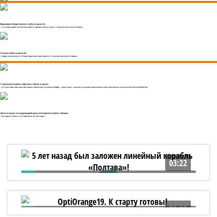
Определились победители регаты «Кубок на крыле #2»
С 12 по 15 августа в акватории Финского залива проходили соревнования «Школы на крыле». В гонках принимали участие 11 спортсменов.
Стартовал «Кубок на крыле #2»
В акватории Финского залива с 12 по 15 августа проходит регата «Кубок на крыле #2». В гонках принимают участие 11 спортсменов.
11 спортсменов начинают подготовку в «Школе на крыле»
С 2 по 8 июня прошёл отбор в новый проект Академии парусного спорта и Яхт-клуба Санкт-Петербурга — «Школу на крыле», созданный для подготовки молодых яхтсменов к гонкам на фойловых яхтах и участию в Олимпийских играх 2032–2036 годов.
«Школа на крыле» на международной арене: итоги первенства Европы в Палермо
Гонки проходили в Италии с 6 по 9 ноября в классах: 49-й, 49FX и Накра-17.
03:22
5 лет назад был заложен линейный
корабль «Полтава»!
06:06
OptiOrange19. К старту готовы!