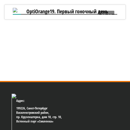
05:13
OptiOrange19. Первый гоночный день
Адрес:
199226, Санкт-Петербург
Василеостровский район,
пр. Крузенштерна, дом 18, стр. 10,
Яхтенный порт «Смоленка»