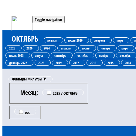
Toggle navigation
ОКТЯБРЬ
январь
июль 2026
февраль
март
а
2025
2026
2024
апрель
июнь
январь
март
июль 2023
август
сентябрь
октябрь
ноябрь
декабрь
декабрь 2022
2023
2019
2017
2016
2015
2014
Фильтры
Фильтры
Месяц:
2025 / ОКТЯБРЬ
occ