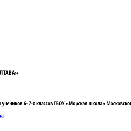
ЛТАВА»
я учеников 6–7-х классов ГБОУ «Морская школа» Московског
ва