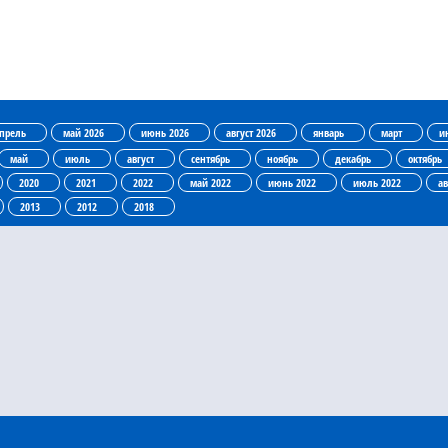
прель
май 2026
июнь 2026
август 2026
январь
март
и
май
июль
август
сентябрь
ноябрь
декабрь
октябрь
2020
2021
2022
май 2022
июнь 2022
июль 2022
ав
2013
2012
2018