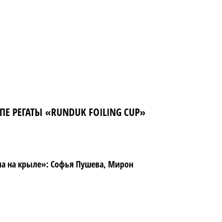
Е РЕГАТЫ «RUNDUK FOILING CUP»
ола на крыле»: Софья Пушева, Мирон