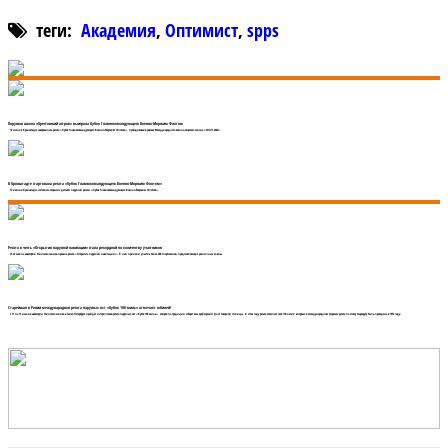
теги:
Академия
,
Оптимист
,
spps
Парусная школа «Крестовский остров» выиграла Кубок Главнокомандующего Военно-Морским Флотом
14 июня в Кронштадте завершилась регата «Кубок Главнокомандующего Военно-Морским Флотом», проходившая в рамках Международного военно-морского салона «ФЛОТ-2026».
В Кронштадте стартовала регата «Кубок Главнокомандующего Военно-Морским Флотом»
12 июня в Кронштадте состоялось открытие детской парусной регаты «Кубок Главнокомандующего Военно-Морским Флотом».
Регата в честь «Открытия парусной навигации» стала рекордной по количеству участников
21-22 мая на акватории Финского залива прошла регата «Открытие парусной навигации». В ней приняли участие более 400 спортсменов, представляющих различные классы.
Старейшая в России международная регата парусных яхт «Кубок 100 миль» отмечает юбилей!
С 11 по 13 июня в акватории Финского залива в Санкт-Петербурге пройдёт историческая регата парусных яхт «Кубок 100 миль», которая по традиции соберет весь крейсерский флот Северной столицы. В этом году регата отмечает свое 170-летие: впервые в международном формате регата по этому маршруту была проведена в 1852 году.