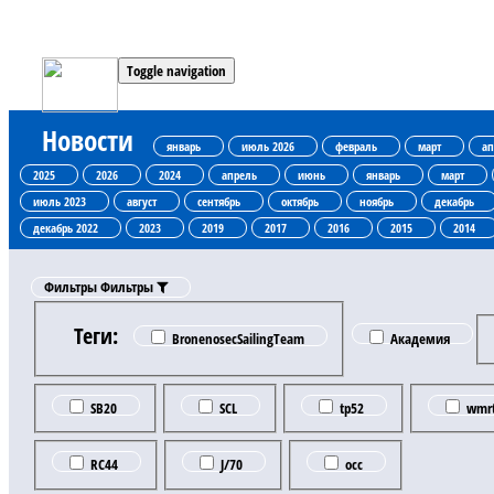
Toggle navigation
Новости
январь
июль 2026
февраль
март
ап
2025
2026
2024
апрель
июнь
январь
март
июль 2023
август
сентябрь
октябрь
ноябрь
декабрь
декабрь 2022
2023
2019
2017
2016
2015
2014
Фильтры
Фильтры
Теги:
BronenosecSailingTeam
Академия
SB20
SCL
tp52
wmr
RC44
J/70
occ