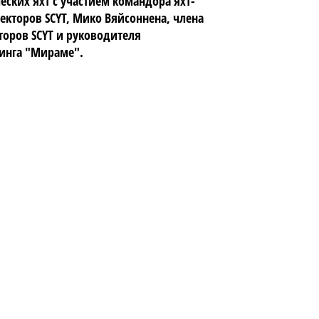
еских яхт с участием командора яхт-
ректоров SCYT, Мико Вяйсоннена, члена
торов SCYT и руководителя
тинга "Мираме".