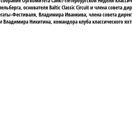
о собрание Оргкомитета Санкт-Петербургской Недели классич
берга, основателя Baltic Classic Circuit и члена совета ди
егаты-Фестиваля, Владимира Иванкива, члена совета дирек
и Владимира Никитина, командора клуба классического ях