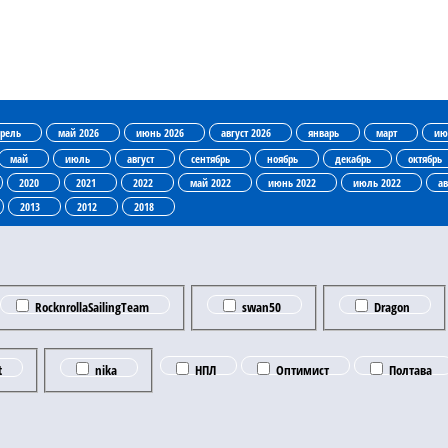
рель
май 2026
июнь 2026
август 2026
январь
март
ию
май
июль
август
сентябрь
ноябрь
декабрь
октябрь
2020
2021
2022
май 2022
июнь 2022
июль 2022
ав
2013
2012
2018
RocknrollaSailingTeam
swan50
Dragon
t
nika
НПЛ
Оптимист
Полтава