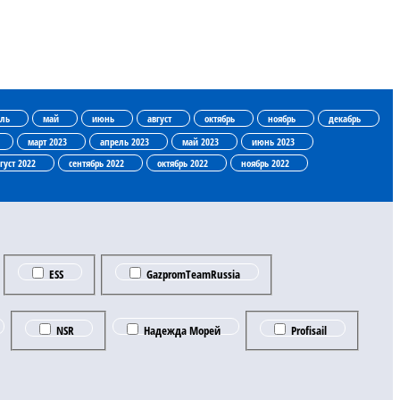
ль
май
июнь
август
октябрь
ноябрь
декабрь
март 2023
апрель 2023
май 2023
июнь 2023
густ 2022
сентябрь 2022
октябрь 2022
ноябрь 2022
ESS
GazpromTeamRussia
NSR
Надежда Морей
Profisail