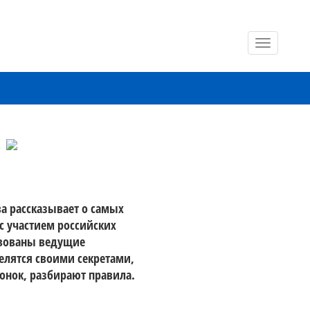
Toggle
navigatio
 рассказывает о самых 
 участием российских 
вованы ведущие 
лятся своими секретами, 
гонок, разбирают правила.