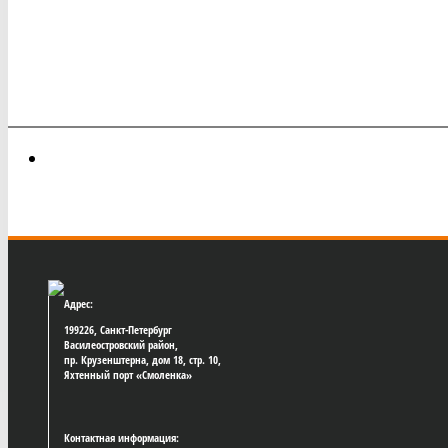
Адрес:
199226, Санкт-Петербург
Василеостровский район,
пр. Крузенштерна, дом 18, стр. 10,
Яхтенный порт «Смоленка»
Контактная информация: